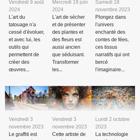
Samedi 18
Vendredi 9 août
Mercredi 19 juin
novembre 2023
2024
2024
Plongez dans
L'art du
L'art de sécher
l'univers
tatouage n'a
et de présenter
enchanté des
cessé d'évoluer,
des plantes et
contes de fées,
et avec lui, les
des fleurs est
ces tissus
outils qui
aussi ancien
narratifs qui ont
permettent de
que séduisant.
bercé
créer des
Transformer
l'imaginaire...
œuvres...
les...
Vendredi 3
Vendredi 3
Lundi 2 octobre
novembre 2023
novembre 2023
2023
Le graffiti est
Cette artiste de
La technologie