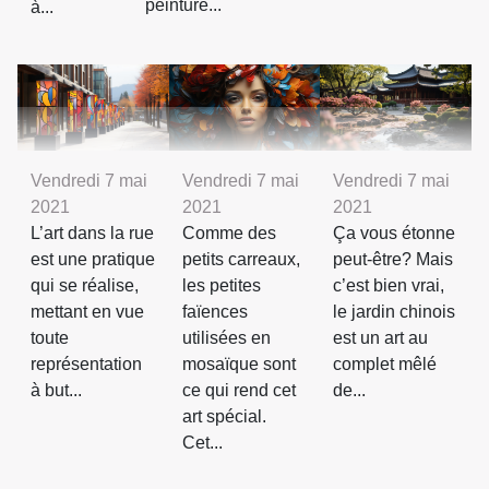
peinture...
à...
Vendredi 7 mai
Vendredi 7 mai
Vendredi 7 mai
2021
2021
2021
L’art dans la rue
Comme des
Ça vous étonne
est une pratique
petits carreaux,
peut-être? Mais
qui se réalise,
les petites
c’est bien vrai,
mettant en vue
faïences
le jardin chinois
toute
utilisées en
est un art au
représentation
mosaïque sont
complet mêlé
à but...
ce qui rend cet
de...
art spécial.
Cet...