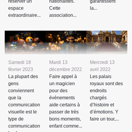
réserver un
nationalités.
garantissent
espace
Cette
la...
extraordinaire...
association...
Samedi 18
Mardi 13
Mercredi 13
février 2023
décembre 2022
avril 2022
La plupart des
Faire appel à
Les palais
gens
un magicien
royaux sont des
conviennent
pour des
endroits
que la
évènements
chargés
communication
aide certains à
d’histoire et
visuelle est le
passer de très
d’émotions. Y
type de
bons moments,
faire un tour,...
communication
enfant comme...