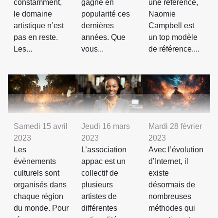
constamment,
gagné en
une référence,
le domaine
popularité ces
Naomie
artistique n’est
dernières
Campbell est
pas en reste.
années. Que
un top modèle
Les...
vous...
de référence....
Samedi 15 avril
Jeudi 16 mars
Mardi 28 février
2023
2023
2023
Les
L’association
Avec l’évolution
évènements
appac est un
d’Internet, il
culturels sont
collectif de
existe
organisés dans
plusieurs
désormais de
chaque région
artistes de
nombreuses
du monde. Pour
différentes
méthodes qui