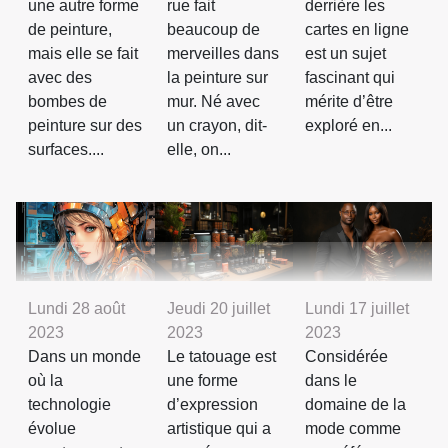
une autre forme
rue fait
derrière les
de peinture,
beaucoup de
cartes en ligne
mais elle se fait
merveilles dans
est un sujet
avec des
la peinture sur
fascinant qui
bombes de
mur. Né avec
mérite d’être
peinture sur des
un crayon, dit-
exploré en...
surfaces....
elle, on...
Lundi 28 août
Jeudi 20 juillet
Lundi 17 juillet
2023
2023
2023
Dans un monde
Le tatouage est
Considérée
où la
une forme
dans le
technologie
d’expression
domaine de la
évolue
artistique qui a
mode comme