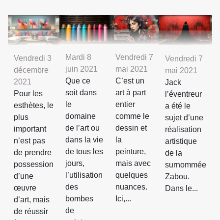
Mardi 8
Vendredi 7
Vendredi 3
Vendredi 7
juin 2021
mai 2021
décembre
mai 2021
Que ce
C’est un
2021
Jack
soit dans
art à part
Pour les
l’éventreur
le
entier
esthètes, le
a été le
domaine
comme le
plus
sujet d’une
de l’art ou
dessin et
important
réalisation
dans la vie
la
n’est pas
artistique
de tous les
peinture,
de prendre
de la
jours,
mais avec
possession
surnommée
l’utilisation
quelques
d’une
Zabou.
des
nuances.
œuvre
Dans le...
bombes
Ici,...
d’art, mais
de
de réussir